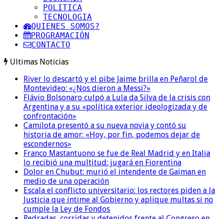
POLITICA
TECNOLOGIA
QUIENES SOMOS?
PROGRAMACIÓN
CONTACTO
Ultimas Noticias
River lo descartó y el pibe Jaime brilla en Peñarol de
Montevideo: «¿Nos dieron a Messi?»
Flávio Bolsonaro culpó a Lula da Silva de la crisis con
Argentina y a su «política exterior ideologizada y de
confrontación»
Camilota presentó a su nueva novia y contó su
historia de amor: «Hoy, por fin, podemos dejar de
escondernos»
Franco Mastantuono se fue de Real Madrid y en Italia
lo recibió una multitud: jugará en Fiorentina
Dolor en Chubut: murió el intendente de Gaiman en
medio de una operación
Escala el conflicto universitario: los rectores piden a la
Justicia que intime al Gobierno y aplique multas si no
cumple la Ley de Fondos
Pedradas, corridas y detenidos frente al Congreso en