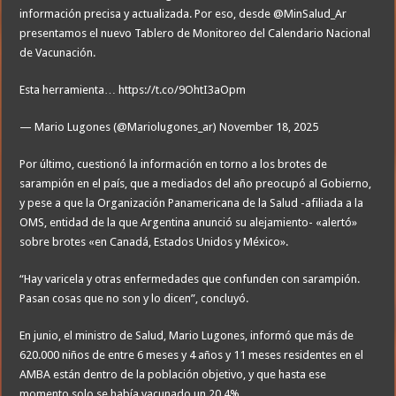
información precisa y actualizada. Por eso, desde @MinSalud_Ar
presentamos el nuevo Tablero de Monitoreo del Calendario Nacional
de Vacunación.
Esta herramienta… https://t.co/9OhtI3aOpm
— Mario Lugones (@Mariolugones_ar) November 18, 2025
Por último, cuestionó la información en torno a los brotes de
sarampión en el país, que a mediados del año preocupó al Gobierno,
y pese a que la Organización Panamericana de la Salud -afiliada a la
OMS, entidad de la que Argentina anunció su alejamiento- «alertó»
sobre brotes «en Canadá, Estados Unidos y México».
“Hay varicela y otras enfermedades que confunden con sarampión.
Pasan cosas que no son y lo dicen”, concluyó.
En junio, el ministro de Salud, Mario Lugones, informó que más de
620.000 niños de entre 6 meses y 4 años y 11 meses residentes en el
AMBA están dentro de la población objetivo, y que hasta ese
momento solo se había vacunado un 20,4%.