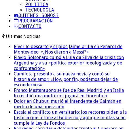
POLITICA
TECNOLOGIA
QUIENES SOMOS?
PROGRAMACIÓN
CONTACTO
Ultimas Noticias
River lo descartó y el pibe Jaime brilla en Peñarol de
Montevideo: «¿Nos dieron a Messi?»
Flávio Bolsonaro culpó a Lula da Silva de la crisis con
Argentina y a su «política exterior ideologizada y de
confrontación»
Camilota presentó a su nueva novia y contó su
historia de amor: «Hoy, por fin, podemos dejar de
escondernos»
Franco Mastantuono se fue de Real Madrid y en Italia
lo recibió una multitud: jugará en Fiorentina
Dolor en Chubut: murió el intendente de Gaiman en
medio de una operación
Escala el conflicto universitario: los rectores piden a la
Justicia que intime al Gobierno y aplique multas si no
cumple la Ley de Fondos
Pedradas, corridas y detenidos frente al Congreso en