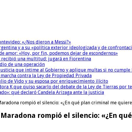
Montevideo: «¿Nos dieron a Messi?»
Argentina y a su «política exterior ideologizada y de confrontac
 de amor: «Hoy, por fin, podemos dejar de escondernos»
 recibió una multitud: jugará en Fiorentina
dio de una operación
la Justicia que intime al Gobierno y aplique multas si no cumple
a marcha contra la Ley de Propiedad Privada
io de Vido y su esposa por enriquecimiento ilícito
ora K que quiso sacarlo del debate de la Ley de Tierras por 
do»: qué declaró Candela Arizaga ante la justicia
aradona rompió el silencio: «¿En qué plan criminal me quieren
Maradona rompió el silencio: «¿En qué 