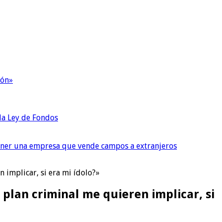
ión»
 la Ley de Fondos
tener una empresa que vende campos a extranjeros
 implicar, si era mi ídolo?»
plan criminal me quieren implicar, si