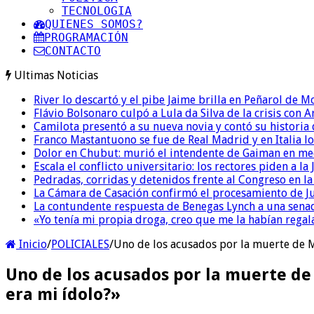
TECNOLOGIA
QUIENES SOMOS?
PROGRAMACIÓN
CONTACTO
Ultimas Noticias
River lo descartó y el pibe Jaime brilla en Peñarol de 
Flávio Bolsonaro culpó a Lula da Silva de la crisis con 
Camilota presentó a su nueva novia y contó su historia
Franco Mastantuono se fue de Real Madrid y en Italia lo
Dolor en Chubut: murió el intendente de Gaiman en me
Escala el conflicto universitario: los rectores piden a 
Pedradas, corridas y detenidos frente al Congreso en l
La Cámara de Casación confirmó el procesamiento de Jul
La contundente respuesta de Benegas Lynch a una senad
«Yo tenía mi propia droga, creo que me la habían regala
Inicio
/
POLICIALES
/
Uno de los acusados por la muerte de M
Uno de los acusados por la muerte de 
era mi ídolo?»