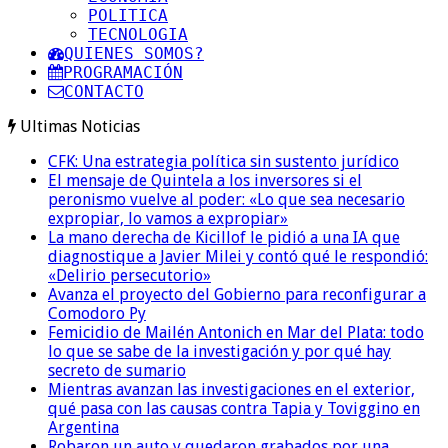
POLITICA
TECNOLOGIA
QUIENES SOMOS?
PROGRAMACIÓN
CONTACTO
Ultimas Noticias
CFK: Una estrategia política sin sustento jurídico
El mensaje de Quintela a los inversores si el
peronismo vuelve al poder: «Lo que sea necesario
expropiar, lo vamos a expropiar»
La mano derecha de Kicillof le pidió a una IA que
diagnostique a Javier Milei y contó qué le respondió:
«Delirio persecutorio»
Avanza el proyecto del Gobierno para reconfigurar a
Comodoro Py
Femicidio de Mailén Antonich en Mar del Plata: todo
lo que se sabe de la investigación y por qué hay
secreto de sumario
Mientras avanzan las investigaciones en el exterior,
qué pasa con las causas contra Tapia y Toviggino en
Argentina
Robaron un auto y quedaron grabados por una