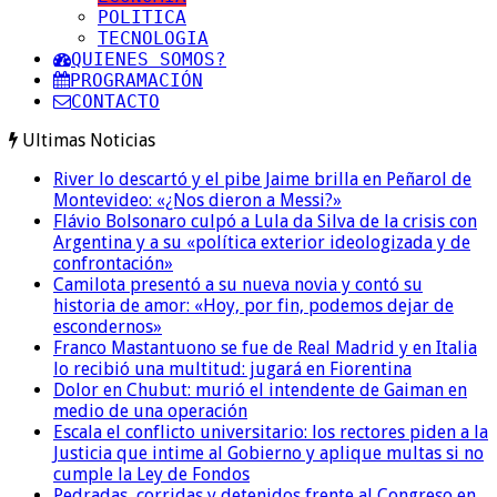
POLITICA
TECNOLOGIA
QUIENES SOMOS?
PROGRAMACIÓN
CONTACTO
Ultimas Noticias
River lo descartó y el pibe Jaime brilla en Peñarol de
Montevideo: «¿Nos dieron a Messi?»
Flávio Bolsonaro culpó a Lula da Silva de la crisis con
Argentina y a su «política exterior ideologizada y de
confrontación»
Camilota presentó a su nueva novia y contó su
historia de amor: «Hoy, por fin, podemos dejar de
escondernos»
Franco Mastantuono se fue de Real Madrid y en Italia
lo recibió una multitud: jugará en Fiorentina
Dolor en Chubut: murió el intendente de Gaiman en
medio de una operación
Escala el conflicto universitario: los rectores piden a la
Justicia que intime al Gobierno y aplique multas si no
cumple la Ley de Fondos
Pedradas, corridas y detenidos frente al Congreso en