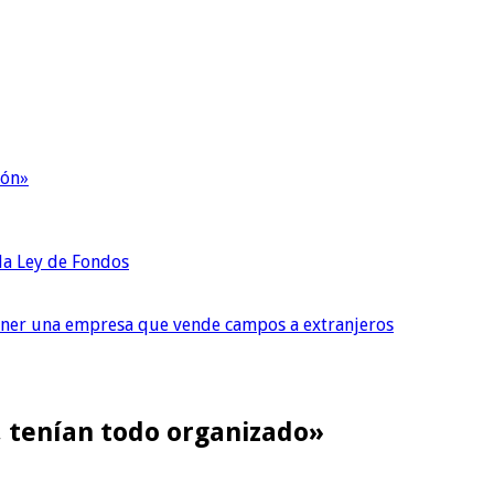
ión»
 la Ley de Fondos
tener una empresa que vende campos a extranjeros
o, tenían todo organizado»