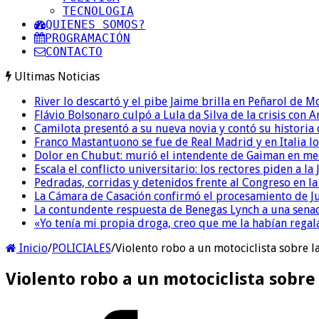
TECNOLOGIA
QUIENES SOMOS?
PROGRAMACIÓN
CONTACTO
Ultimas Noticias
River lo descartó y el pibe Jaime brilla en Peñarol de 
Flávio Bolsonaro culpó a Lula da Silva de la crisis con 
Camilota presentó a su nueva novia y contó su historia
Franco Mastantuono se fue de Real Madrid y en Italia lo
Dolor en Chubut: murió el intendente de Gaiman en me
Escala el conflicto universitario: los rectores piden a 
Pedradas, corridas y detenidos frente al Congreso en l
La Cámara de Casación confirmó el procesamiento de Jul
La contundente respuesta de Benegas Lynch a una senad
«Yo tenía mi propia droga, creo que me la habían regala
Inicio
/
POLICIALES
/
Violento robo a un motociclista sobre l
Violento robo a un motociclista sobre