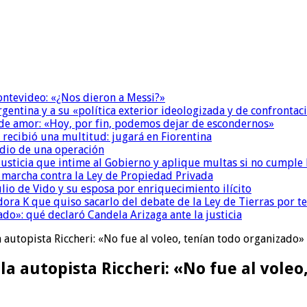
Montevideo: «¿Nos dieron a Messi?»
Argentina y a su «política exterior ideologizada y de confrontac
 de amor: «Hoy, por fin, podemos dejar de escondernos»
 recibió una multitud: jugará en Fiorentina
dio de una operación
la Justicia que intime al Gobierno y aplique multas si no cumple
a marcha contra la Ley de Propiedad Privada
io de Vido y su esposa por enriquecimiento ilícito
ora K que quiso sacarlo del debate de la Ley de Tierras por 
do»: qué declaró Candela Arizaga ante la justicia
a autopista Riccheri: «No fue al voleo, tenían todo organizado»
 la autopista Riccheri: «No fue al vole