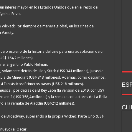
 un interés mayor en los Estados Unidos que en el resto del
ynthia Erivo.
 Wicked: Por siempre de manera global, en los cines de
 Variety.
ue o estreno de la historia del cine para una adaptación de un
S$ 164,2 millones).
r el argentino Pablo Helman.
olamente detrás de Lilo y Stitch (US$ 341 millones), Jurassic
ícula de Minecraft (US$ 313 millones). Además, como decíamos,
ESP
4 Fantásticos: Primeros pasos (US$ 218 millones).
musical, por detrás de El Rey León (la versión de 2019, con US$
rozen 2 (US$ 358,4 millones) y la remake con actores de La Bella
ró a la remake de Aladdín (US$212 millones).
CLI
 de Broadway, superando a la propia Wicked: Parte Uno (US$
nuevo) al Oscar.