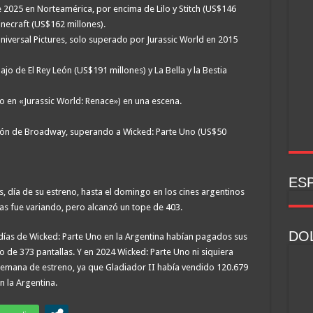
2025 en Norteamérica, por encima de Lilo y Stitch (US$146
inecraft (US$162 millones).
niversal Pictures, solo superado por Jurassic World en 2015
jo de El Rey León (US$191 millones) y La Bella y la Bestia
vo en «Jurassic World: Renace») en una escena.
ción de Broadway, superando a Wicked: Parte Uno (US$50
ESP
s, día de su estreno, hasta el domingo en los cines argentinos
as fue variando, pero alcanzó un tope de 403.
DOL
días de Wicked: Parte Uno en la Argentina habían pagados sus
de 373 pantallas. Y en 2024 Wicked: Parte Uno ni siquiera
e semana de estreno, ya que Gladiador II había vendido 120.679
n la Argentina.