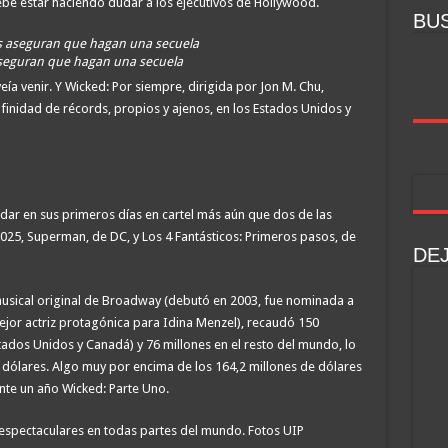
be estar haciendo dudar a los ejecutivos de Hollywood.
BU
aseguran que hagan una secuela
ía venir. Y Wicked: Por siempre, dirigida por Jon M. Chu,
finidad de récords, propios y ajenos, en los Estados Unidos y
audar en sus primeros días en cartel más aún que dos de las
025, Superman, de DC, y Los 4 Fantásticos: Primeros pasos, de
DE
musical original de Broadway (debutó en 2003, fue nominada a
mejor actriz protagónica para Idina Menzel), recaudó 150
tados Unidos y Canadá) y 76 millones en el resto del mundo, lo
 dólares. Algo muy por encima de los 164,2 millones de dólares
te un año Wicked: Parte Uno.
espectaculares en todas partes del mundo. Fotos UIP