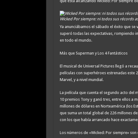
que está alcanzando Wicked: Por siempre de
Wicked Por siempre: ni todos sus récords 
Ya anunciábamos el sábado el éxito que se ve
superó todas las expectativas, rompiendo in
en todo el mundo.
Más que Superman y Los 4 Fantásticos
El musical de Universal Pictures llegó a rec
películas con superhéroes estrenadas este 2
Marvel, y a nivel mundial.
La película que cuenta el segundo acto del 
10 premios Tony y ganó tres, entre ellos a 
millones de dólares en Norteamérica (los Es
que suma un total global de 226 millones de
con los que había arrancado hace exactamen
Los números de «Wicked: Por siempre» son 