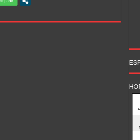
ESP
HO