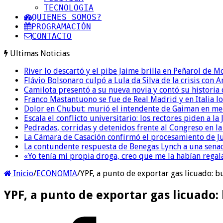
TECNOLOGIA
QUIENES SOMOS?
PROGRAMACIÓN
CONTACTO
Ultimas Noticias
River lo descartó y el pibe Jaime brilla en Peñarol de 
Flávio Bolsonaro culpó a Lula da Silva de la crisis con 
Camilota presentó a su nueva novia y contó su historia
Franco Mastantuono se fue de Real Madrid y en Italia lo
Dolor en Chubut: murió el intendente de Gaiman en me
Escala el conflicto universitario: los rectores piden a 
Pedradas, corridas y detenidos frente al Congreso en l
La Cámara de Casación confirmó el procesamiento de Jul
La contundente respuesta de Benegas Lynch a una senad
«Yo tenía mi propia droga, creo que me la habían regala
Inicio
/
ECONOMIA
/
YPF, a punto de exportar gas licuado: b
YPF, a punto de exportar gas licuado: