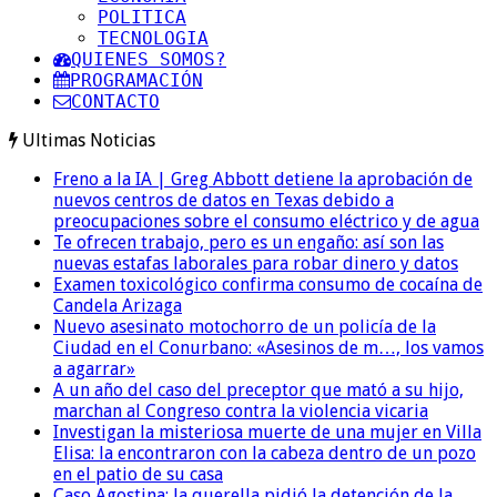
POLITICA
TECNOLOGIA
QUIENES SOMOS?
PROGRAMACIÓN
CONTACTO
Ultimas Noticias
Freno a la IA | Greg Abbott detiene la aprobación de
nuevos centros de datos en Texas debido a
preocupaciones sobre el consumo eléctrico y de agua
Te ofrecen trabajo, pero es un engaño: así son las
nuevas estafas laborales para robar dinero y datos
Examen toxicológico confirma consumo de cocaína de
Candela Arizaga
Nuevo asesinato motochorro de un policía de la
Ciudad en el Conurbano: «Asesinos de m…, los vamos
a agarrar»
A un año del caso del preceptor que mató a su hijo,
marchan al Congreso contra la violencia vicaria
Investigan la misteriosa muerte de una mujer en Villa
Elisa: la encontraron con la cabeza dentro de un pozo
en el patio de su casa
Caso Agostina: la querella pidió la detención de la