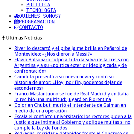
POLITICA
TECNOLOGIA
QUIENES SOMOS?
PROGRAMACIÓN
CONTACTO
Ultimas Noticias
River lo descartó y el pibe Jaime brilla en Peñarol de
Montevideo: «¿Nos dieron a Messi?»
Flávio Bolsonaro culpó a Lula da Silva de la crisis con
Argentina y a su «política exterior ideologizada y de
confrontación»
Camilota presentó a su nueva novia y contó su
historia de amor: «Hoy, por fin, podemos dejar de
escondernos»
Franco Mastantuono se fue de Real Madrid y en Italia
lo recibió una multitud: jugará en Fiorentina
Dolor en Chubut: murió el intendente de Gaiman en
medio de una operación
Escala el conflicto universitario: los rectores piden a la
Justicia que intime al Gobierno y aplique multas si no
cumple la Ley de Fondos
Pedradas, corridas y detenidos frente al Congreso en